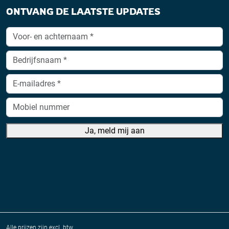
ONTVANG DE LAATSTE UPDATES
Ja, meld mij aan
A
lt
e
r
n
a
Alle prijzen zijn excl. btw.