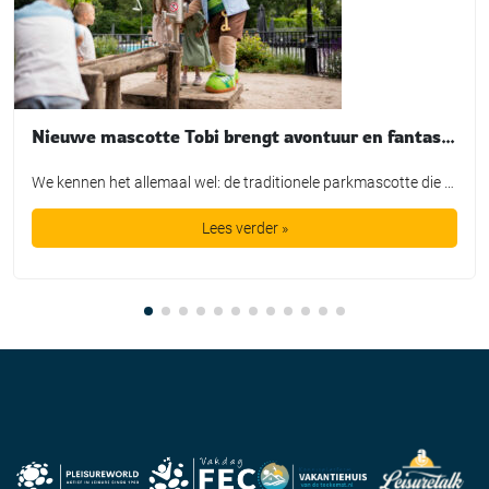
Nieuwe mascotte Tobi brengt avontuur en fantasie tot leven bij TopParken
We kennen het allemaal wel: de traditionele parkmascotte die plichtsgetrouw een rondje loopt, high-fives uitdeelt en poseert voor de foto. Leuk voor het fotoboek, maar is het in de huidige recreatiemarkt nog genoeg? TopParken laat met de lancering van hun nieuwe karakter ‘Tobi’ zien dat een mascotte allang geen los marketingtooltje meer is. Het is […]
Lees verder »