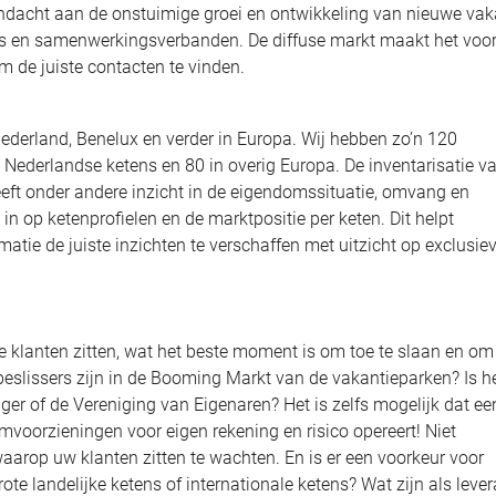
dacht aan de onstuimige groei en ontwikkeling van nieuwe vak
 en samenwerkingsverbanden. De diffuse markt maakt het voor
m de juiste contacten te vinden.
n Nederland, Benelux en verder in Europa. Wij hebben zo’n 120
 Nederlandse ketens en 80 in overig Europa. De inventarisatie v
ft onder andere inzicht in de eigendomssituatie, omvang en
n op ketenprofielen en de marktpositie per keten. Dit helpt
atie de juiste inzichten te verschaffen met uitzicht op exclusie
e klanten zitten, wat het beste moment is om toe te slaan en om
beslissers zijn in de Booming Markt van de vakantieparken? Is h
er of de Vereniging van Eigenaren? Het is zelfs mogelijk dat ee
mvoorzieningen voor eigen rekening en risico opereert! Niet
waarop uw klanten zitten te wachten. En is er een voorkeur voor
grote landelijke ketens of internationale ketens? Wat zijn als lever