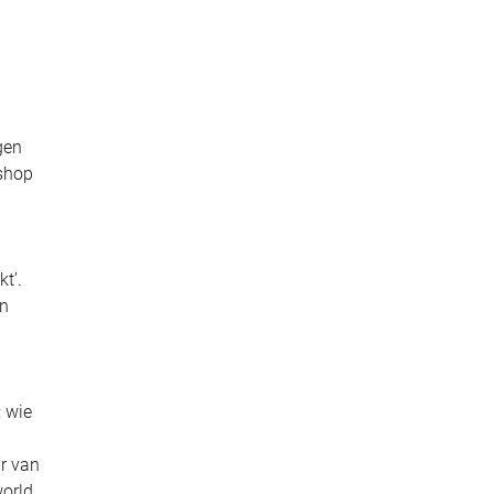
gen
kshop
t’.
en
: wie
r van
world