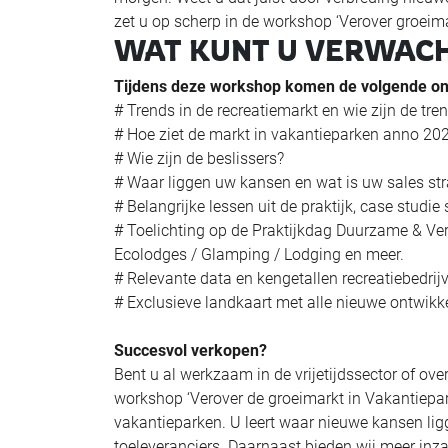
zet u op scherp in de workshop ‘Verover groeima
WAT KUNT U VERWAC
Tijdens deze workshop komen de volgende o
# Trends in de recreatiemarkt en wie zijn de tre
# Hoe ziet de markt in vakantieparken anno 202
# Wie zijn de beslissers?
# Waar liggen uw kansen en wat is uw sales str
# Belangrijke lessen uit de praktijk, case stud
# Toelichting op de Praktijkdag Duurzame & Ve
Ecolodges / Glamping / Lodging en meer.
# Relevante data en kengetallen recreatiebedrij
# Exclusieve landkaart met alle nieuwe ontwikk
Succesvol verkopen?
Bent u al werkzaam in de vrijetijdssector of ov
workshop ‘Verover de groeimarkt in Vakantiepar
vakantieparken. U leert waar nieuwe kansen ligg
toeleveranciers. Daarnaast bieden wij meer inzag