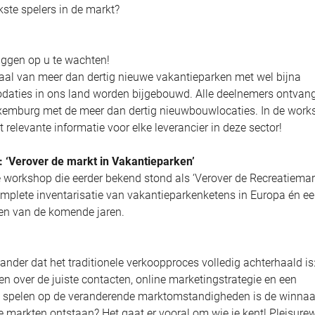
kste spelers in de markt?
iggen op u te wachten!
aal van meer dan dertig nieuwe vakantieparken met wel bijna
aties in ons land worden bijgebouwd. Alle deelnemers ontvan
Luxemburg met de meer dan dertig nieuwbouwlocaties. In de wor
 relevante informatie voor elke leverancier in deze sector!
 ‘Verover de markt in Vakantieparken’
 workshop die eerder bekend stond als ‘Verover de Recreatiemark
mplete inventarisatie van vakantieparkenketens in Europa én e
gen van de komende jaren.
n ander dat het traditionele verkoopproces volledig achterhaald is
n over de juiste contacten, online marketingstrategie en een
te spelen op de veranderende marktomstandigheden is de winnaa
e markten ontstaan? Het gaat er vooral om wie je kent! Pleisure