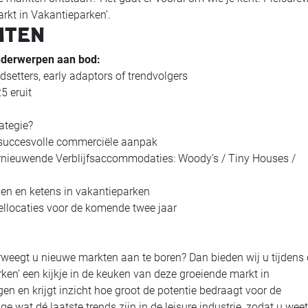
rkt in Vakantieparken’.
HTEN
nderwerpen aan bod:
ndsetters, early adaptors of trendvolgers
5 eruit
ategie?
ie succesvolle commerciële aanpak
rnieuwende Verblijfsaccommodaties: Woody’s / Tiny Houses /
ven en ketens in vakantieparken
ellocaties voor de komende twee jaar
erweegt u nieuwe markten aan te boren? Dan bieden wij u tijdens
ken’ een kijkje in de keuken van deze groeiende markt in
en en krijgt inzicht hoe groot de potentie bedraagt voor de
e wat dé laatste trends zijn in de leisure industrie, zodat u wee