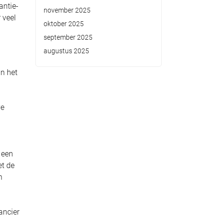
antie-
november 2025
 veel
oktober 2025
september 2025
augustus 2025
an het
ve
 een
et de
n
ancier