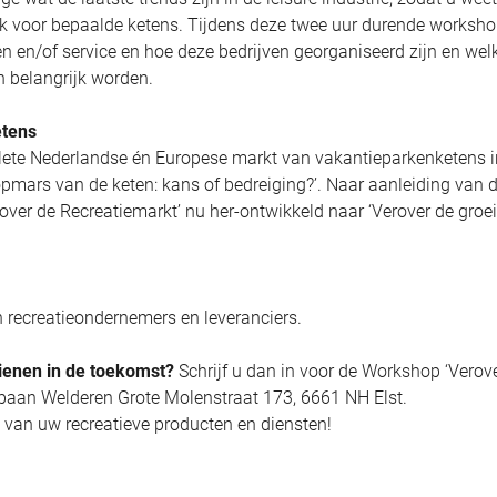
ek voor bepaalde ketens. Tijdens deze twee uur durende workshop
en en/of service en hoe deze bedrijven georganiseerd zijn en wel
 belangrijk worden.
etens
lete Nederlandse én Europese markt van vakantieparkenketens i
opmars van de keten: kans of bedreiging?’. Naar aanleiding van 
over de Recreatiemarkt’ nu her-ontwikkeld naar ‘Verover de groe
n recreatieondernemers en leveranciers.
dienen in de toekomst?
Schrijf u dan in voor de Workshop ‘Verov
fbaan Welderen Grote Molenstraat 173, 6661 NH Elst.
n van uw recreatieve producten en diensten!