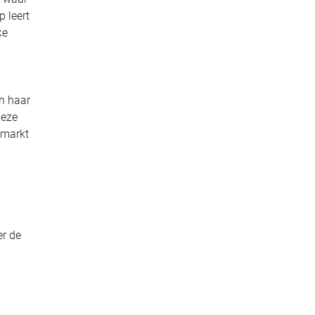
 leert
ke
n haar
deze
imarkt
er de