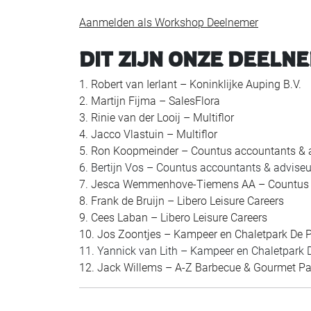
Aanmelden als Workshop Deelnemer
DIT ZIJN ONZE DEELN
1. Robert van Ierlant – Koninklijke Auping B.V.
2. Martijn Fijma – SalesFlora
3. Rinie van der Looij – Multiflor
4. Jacco Vlastuin – Multiflor
5. Ron Koopmeinder – Countus accountants & 
6. Bertijn Vos – Countus accountants & adviseu
7. Jesca Wemmenhove-Tiemens AA – Countus 
8. Frank de Bruijn – Libero Leisure Careers
9. Cees Laban – Libero Leisure Careers
10. Jos Zoontjes – Kampeer en Chaletpark De
11. Yannick van Lith – Kampeer en Chaletpark
12. Jack Willems – A-Z Barbecue & Gourmet Pa