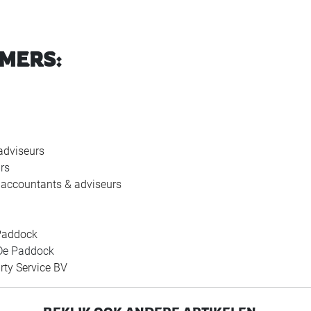
EMERS:
adviseurs
rs
accountants & adviseurs
 Paddock
 De Paddock
rty Service BV