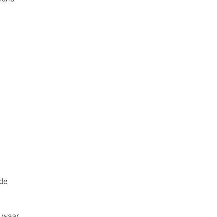
 de
t waar