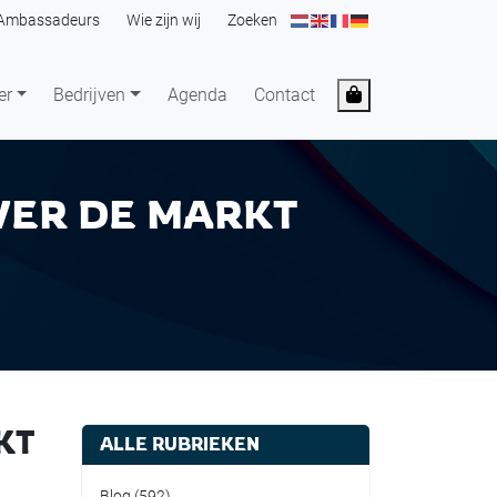
Ambassadeurs
Wie zijn wij
Zoeken
Cart
er
Bedrijven
Agenda
Contact
VER DE MARKT
KT
ALLE RUBRIEKEN
Blog
(592)