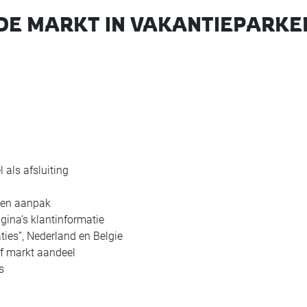
E MARKT IN VAKANTIEPARKE
 als afsluiting
eten aanpak
gina’s klantinformatie
ies”, Nederland en Belgie
ef markt aandeel
s