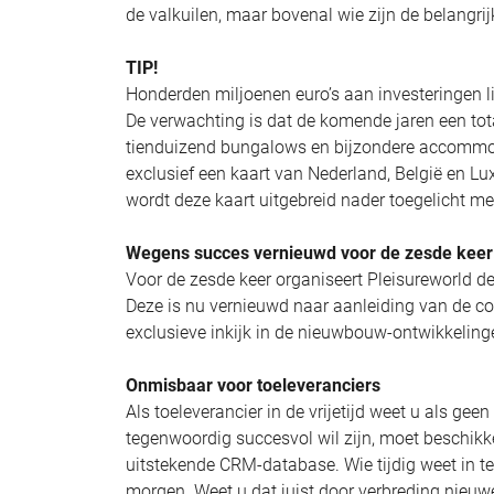
de valkuilen, maar bovenal wie zijn de belangrij
TIP!
Honderden miljoenen euro’s aan investeringen l
De verwachting is dat de komende jaren een tot
tienduizend bungalows en bijzondere accommod
exclusief een kaart van Nederland, België en 
wordt deze kaart uitgebreid nader toegelicht met
Wegens succes vernieuwd voor de zesde keer:
Voor de zesde keer organiseert Pleisureworld de
Deze is nu vernieuwd naar aanleiding van de co
exclusieve inkijk in de nieuwbouw-ontwikkelin
Onmisbaar voor toeleveranciers
Als toeleverancier in de vrijetijd weet u als gee
tegenwoordig succesvol wil zijn, moet beschikke
uitstekende CRM-database. Wie tijdig weet in 
morgen. Weet u dat juist door verbreding nieuw