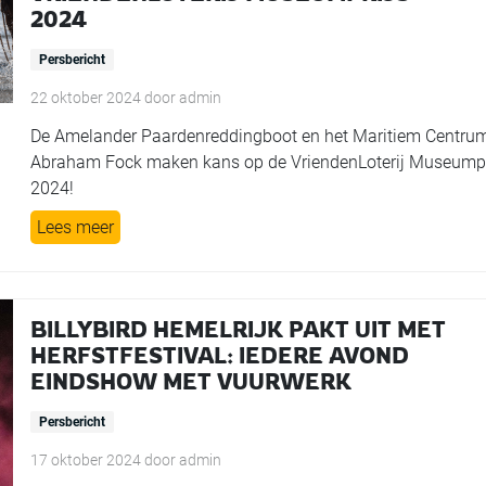
2024
Persbericht
22 oktober 2024
door
admin
De Amelander Paardenreddingboot en het Maritiem Centru
Abraham Fock maken kans op de VriendenLoterij Museumpr
2024!
Lees meer
BILLYBIRD HEMELRIJK PAKT UIT MET
HERFSTFESTIVAL: IEDERE AVOND
EINDSHOW MET VUURWERK
Persbericht
17 oktober 2024
door
admin