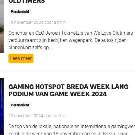
OLDTIMERS
Persbericht
19 november 2024
door
admin
Oprichter en CEO Jeroen Tokmetzis van We Love Oldtimers
verduurzaamt zijn bedrijf en wagenpark. De auto’s rijden
binnenkort zelfs op...
Lees meer
GAMING HOTSPOT BREDA WEEK LANG
PODIUM VAN GAME WEEK 2024
Persbericht
19 november 2024
door
admin
De top van de lokale, nationale en internationale gamingwe
komt in de week van 18 november samen in Breda. Daar...