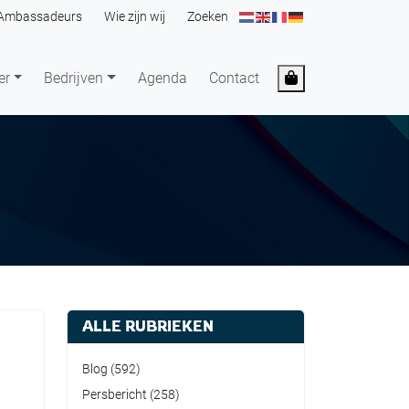
Ambassadeurs
Wie zijn wij
Zoeken
Cart
er
Bedrijven
Agenda
Contact
ALLE RUBRIEKEN
Blog
(592)
Persbericht
(258)