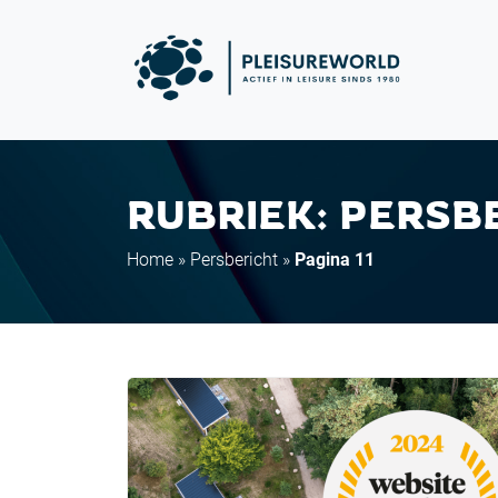
RUBRIEK: PERSB
Home
»
Persbericht
»
Pagina 11