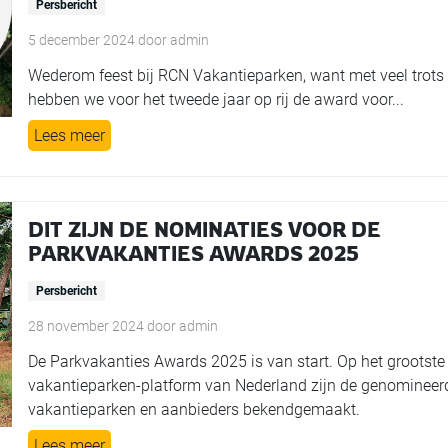
Persbericht
5 december 2024
door
admin
Wederom feest bij RCN Vakantieparken, want met veel trots
hebben we voor het tweede jaar op rij de award voor...
Lees meer
DIT ZIJN DE NOMINATIES VOOR DE
PARKVAKANTIES AWARDS 2025
Persbericht
28 november 2024
door
admin
De Parkvakanties Awards 2025 is van start. Op het grootste
vakantieparken-platform van Nederland zijn de genomineer
vakantieparken en aanbieders bekendgemaakt.
Lees meer