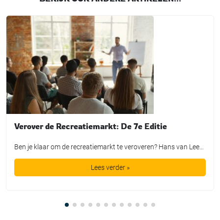
Verover de Recreatiemarkt: De 7e Editie
Ben je klaar om de recreatiemarkt te veroveren? Hans van Leeuwen, dé trendwatcher en verbinder in de vrijetijdssector, nodigt je uit voor de 7e editie van de training “Verover de Recreatiemarkt.” Waarom deze training? Met meer dan veertig jaar ervaring en een vinger aan de pols van de nieuwste wereldtrends, biedt Hans van Leeuwen een […]
Lees verder »