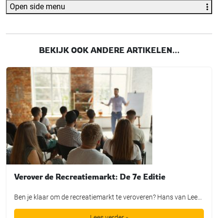
Open side menu
BEKIJK OOK ANDERE ARTIKELEN...
Verover de Recreatiemarkt: De 7e Editie
Ben je klaar om de recreatiemarkt te veroveren? Hans van Leeuwen, dé trendwatcher en verbinder in de vrijetijdssector, nodigt je uit voor de 7e editie van de training “Verover de Recreatiemarkt.” Waarom deze training? Met meer dan veertig jaar ervaring en een vinger aan de pols van de nieuwste wereldtrends, biedt Hans van Leeuwen een […]
Lees verder »