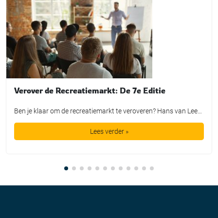
Verover de Recreatiemarkt: De 7e Editie
Ben je klaar om de recreatiemarkt te veroveren? Hans van Leeuwen, dé trendwatcher en verbinder in de vrijetijdssector, nodigt je uit voor de 7e editie van de training “Verover de Recreatiemarkt.” Waarom deze training? Met meer dan veertig jaar ervaring en een vinger aan de pols van de nieuwste wereldtrends, biedt Hans van Leeuwen een […]
Lees verder »