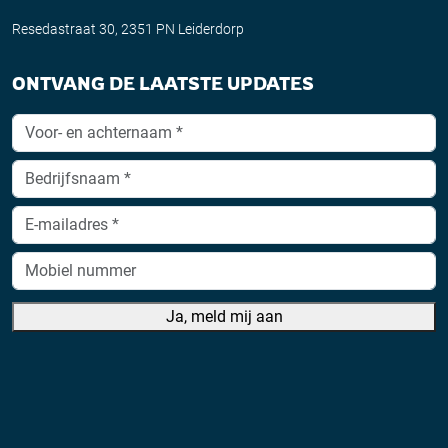
Resedastraat 30, 2351 PN Leiderdorp
ONTVANG DE LAATSTE UPDATES
Ja, meld mij aan
A
lt
e
r