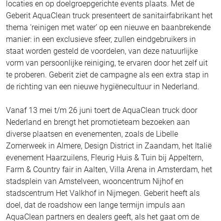
locaties en op doelgroepgerichte events plaats. Met de
Geberit AquaClean truck presenteert de sanitairfabrikant het
thema ‘reinigen met water’ op een nieuwe en baanbrekende
manier: in een exclusieve sfeer, zullen eindgebruikers in
staat worden gesteld de voordelen, van deze natuurlijke
vorm van persoonlijke reiniging, te ervaren door het zelf uit
te proberen. Geberit ziet de campagne als een extra stap in
de richting van een nieuwe hygiënecultuur in Nederland.
Vanaf 13 mei t/m 26 juni toert de AquaClean truck door
Nederland en brengt het promotieteam bezoeken aan
diverse plaatsen en evenementen, zoals de Libelle
Zomerweek in Almere, Design District in Zaandam, het Italië
evenement Haarzuilens, Fleurig Huis & Tuin bij Appeltern,
Farm & Country fair in Aalten, Villa Arena in Amsterdam, het
stadsplein van Amstelveen, wooncentrum Nijhof en
stadscentrum Het Valkhof in Nijmegen. Geberit heeft als
doel, dat de roadshow een lange termijn impuls aan
AquaClean partners en dealers geeft, als het gaat om de