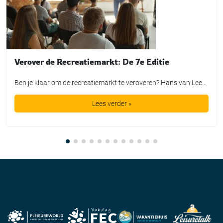
Verover de Recreatiemarkt: De 7e Editie
Ben je klaar om de recreatiemarkt te veroveren? Hans van Leeuwen, dé trendwatcher en verbinder in de vrijetijdssector, nodigt je uit voor de 7e editie van de training “Verover de Recreatiemarkt.” Waarom deze training? Met meer dan veertig jaar ervaring en een vinger aan de pols van de nieuwste wereldtrends, biedt Hans van Leeuwen een […]
Lees verder »