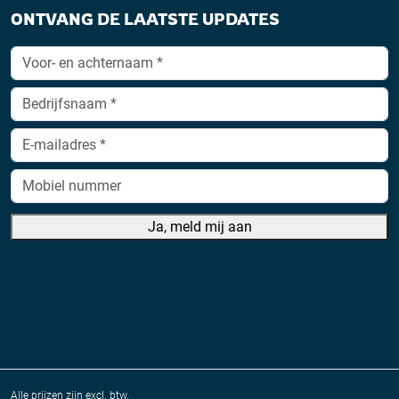
ONTVANG DE LAATSTE UPDATES
Ja, meld mij aan
A
lt
e
r
n
a
Alle prijzen zijn excl. btw.