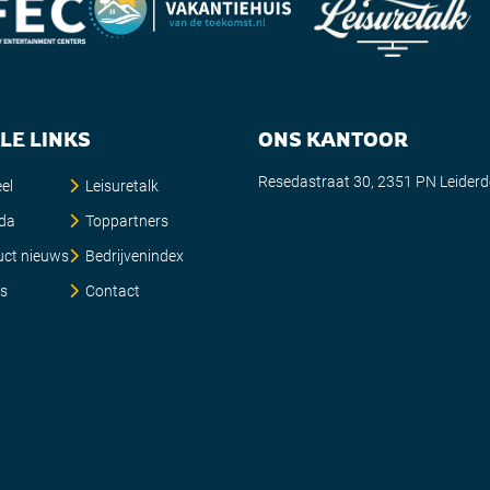
LE LINKS
ONS KANTOOR
Resedastraat 30, 2351 PN Leider
el
Leisuretalk
da
Toppartners
uct nieuws
Bedrijvenindex
es
Contact