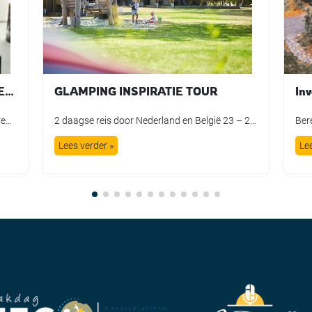
Verover de Recreatiemarkt: De 7e Editie
GLAMPING INSPIRATIE TOUR
Inv
Ben je klaar om de recreatiemarkt te veroveren? Hans van Leeuwen, dé trendwatcher en verbinder in de vrijetijdssector, nodigt je uit voor de 7e editie van de training “Verover de Recreatiemarkt.” Waarom deze training? Met meer dan veertig jaar ervaring en een vinger aan de pols van de nieuwste wereldtrends, biedt Hans van Leeuwen een […]
2 daagse reis door Nederland en België 23 – 24 oktober 2023 Bent u klaar voor een onvergetelijke reis langs inspirerende Glamping locaties in Nederland en België? Ga dan op 23 en 24 oktober met ons mee! Ontdek tijdens de tour meer dan tien adembenemende Glamping locaties in Nederland en België! Glamping heeft de wereld […]
Lees verder »
Le