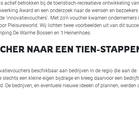
 actief betrokken bij de toeristisch-recreatieve ontwikkeling va
enwerking Award en een onderzoek naar de wensen en bezoekers 
de ‘innovatievouchers’. Met zo’n voucher kwamen ondernemers 
or Pleisureworld. Wij lichten twee voorbeelden uit van dit succe
 Camping De Warme Bossen en ’t Heinenhoes.
UCHER NAAR EEN TIEN-STAPPE
vatievouchers beschikbaar aan bedrijven in de regio die aan de
lechts een kleine eigen bijdrage en kreeg daarvoor een bedrij
ld. De bedrijven, en eventuele nieuwe ideeën of plannen, werden 