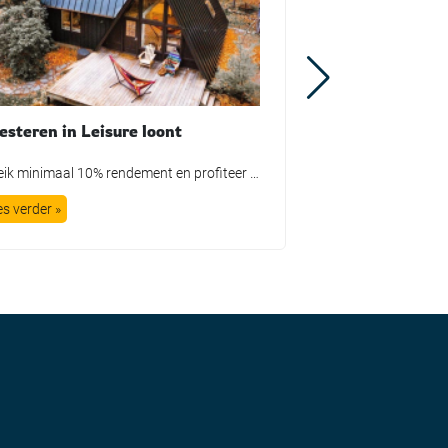
esteren in Leisure loont
Bereik minimaal 10% rendement en profiteer mee met Pleisureworld’s lucratieve innovaties in de bloeiende vrijetijdsmarkt! Als ervaren pionier in de Leisure Industrie hebben we de afgelopen jaren met succes diverse baanbrekende projecten gelanceerd. Dankzij ons uitgebreide netwerk van investeerders hebben we altijd de steun die we nodig hebben. Maar let op, wij nemen geen overhaaste […]
es verder »
Lees verder »