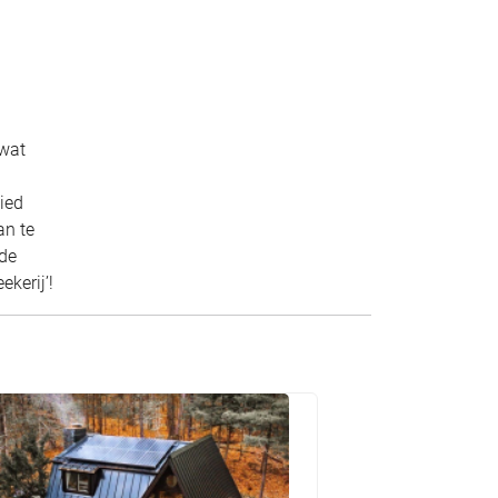
 wat
ied
an te
 de
kerij’!