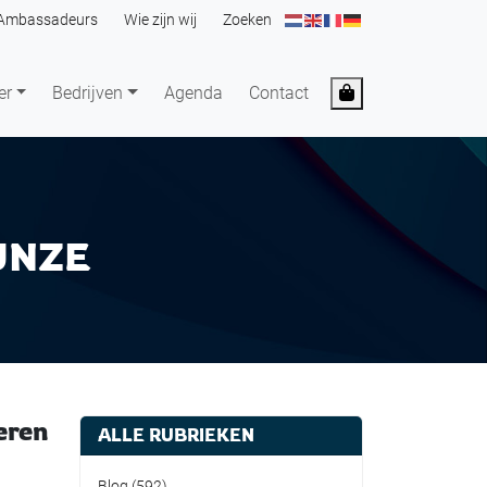
Ambassadeurs
Wie zijn wij
Zoeken
Cart
er
Bedrijven
Agenda
Contact
UNZE
eren
ALLE RUBRIEKEN
Blog
(592)