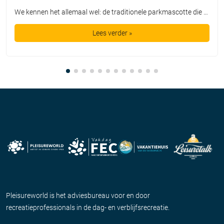
We kennen het allemaal wel: de traditionele parkmascotte die plichtsgetrouw een rondje loopt, high-fives uitdeelt en poseert voor de foto. Leuk voor het fotoboek, maar is het in de huidige recreatiemarkt nog genoeg? TopParken laat met de lancering van hun nieuwe karakter ‘Tobi’ zien dat een mascotte allang geen los marketingtooltje meer is. Het is […]
Lees verder »
Pleisureworld is het adviesbureau voor en door
recreatieprofessionals in de dag- en verblijfsrecreatie.