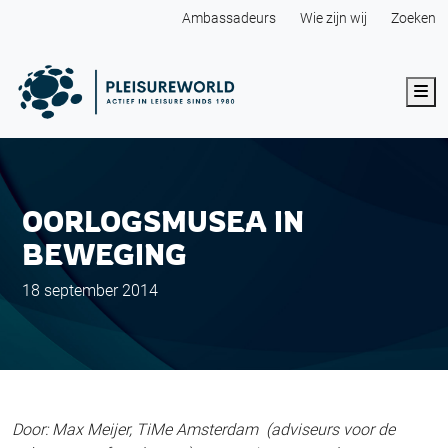
Ambassadeurs
Wie zijn wij
Zoeken
Me
OORLOGSMUSEA IN
BEWEGING
18 september 2014
Door: Max Meijer, TiMe Amsterdam (adviseurs voor de