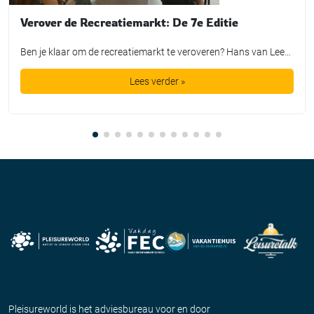
Verover de Recreatiemarkt: De 7e Editie
Ben je klaar om de recreatiemarkt te veroveren? Hans van Leeuwen, dé trendwatcher en verbinder in de vrijetijdssector, nodigt je uit voor de 7e editie van de training “Verover de Recreatiemarkt.” Waarom deze training? Met meer dan veertig jaar ervaring en een vinger aan de pols van de nieuwste wereldtrends, biedt Hans van Leeuwen een […]
Lees verder »
Pleisureworld is het adviesbureau voor en door