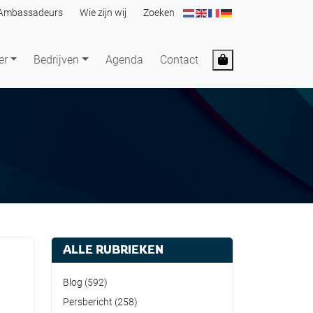
Ambassadeurs
Wie zijn wij
Zoeken
Cart
er
Bedrijven
Agenda
Contact
ALLE RUBRIEKEN
Blog
(592)
Persbericht
(258)