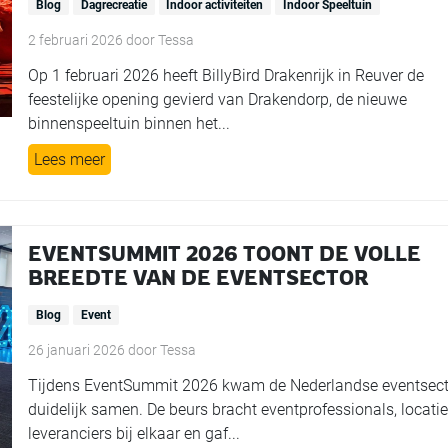
Blog
Dagrecreatie
Indoor activiteiten
Indoor Speeltuin
2 februari 2026
door
Tessa
Op 1 februari 2026 heeft BillyBird Drakenrijk in Reuver de
feestelijke opening gevierd van Drakendorp, de nieuwe
binnenspeeltuin binnen het...
Lees meer
EVENTSUMMIT 2026 TOONT DE VOLLE
BREEDTE VAN DE EVENTSECTOR
Blog
Event
26 januari 2026
door
Tessa
Tijdens EventSummit 2026 kwam de Nederlandse eventsect
duidelijk samen. De beurs bracht eventprofessionals, locati
leveranciers bij elkaar en gaf...