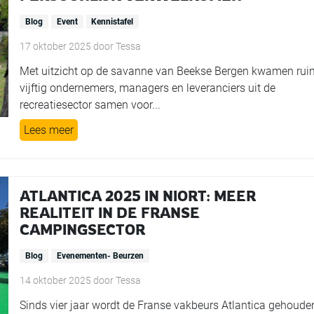
Blog
Event
Kennistafel
17 oktober 2025
door
Tessa
Met uitzicht op de savanne van Beekse Bergen kwamen rui
vijftig ondernemers, managers en leveranciers uit de
recreatiesector samen voor...
Lees meer
ATLANTICA 2025 IN NIORT: MEER
REALITEIT IN DE FRANSE
CAMPINGSECTOR
Blog
Evenementen- Beurzen
14 oktober 2025
door
Tessa
Sinds vier jaar wordt de Franse vakbeurs Atlantica gehoude