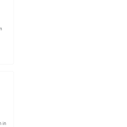
m
n in